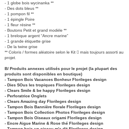
- 1 globe bois wycinanka **
- Des dots bleus **
- 1 pompon fil **
- 1 épingle Poire
- 1 fleur résine **
- Boutons Petit et grand modèle **
- 1 breloque argent “Ancre marine”
- 1 grande étiquette grise
- De la twine grise
** Coloris / formes aléatoire selon le Kit  mais toujours assorti au
projet.
B/ Produits annexes utilisés pour le projet (la plupart des
produits sont disponibles en boutique)
- Tampon Bois Vacances Bonheur Florileges design
- Dies SOus les tropiques Florileges design
- Clears Smile & be happy Florileges design
- Perforatrice Onglets
- Clears Amazing day Florileges design
- Tampon Bois Bannière florale Florileges design
- Tampon Bois Collection Photos Florileges design
- Tampon Bois Oiseaux origami Florileges design
- Encre Aigue Marine & Rose thé Florileges design
- Tampon bois un oiseau m'a dit Florileges design