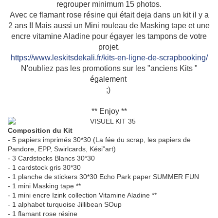
regrouper minimum 15 photos.
Avec ce flamant rose résine qui était deja dans un kit il y a
2 ans !! Mais aussi un Mini rouleau de Masking tape et une
encre vitamine Aladine pour égayer les tampons de votre
projet.
https://
www.leskitsdekali.fr/
kits-en-ligne-de-scrapbooki
ng/
N'oubliez pas les promotions sur les "anciens Kits "
également
;)
** Enjoy **
Composition du Kit
- 5 papiers imprimés 30*30 (La fée du scrap, les papiers de
Pandore, EPP, Swirlcards, Kési‟art)
- 3 Cardstocks Blancs 30*30
- 1 cardstock gris 30*30
- 1 planche de stickers 30*30 Echo Park paper SUMMER FUN
- 1 mini Masking tape **
- 1 mini encre Izink collection Vitamine Aladine **
- 1 alphabet turquoise Jillibean SOup
- 1 flamant rose résine