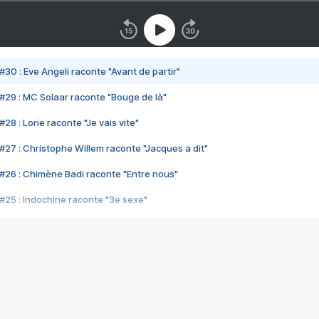
#30 : Eve Angeli raconte "Avant de partir"
#29 : MC Solaar raconte "Bouge de là"
28 : Lorie raconte "Je vais vite"
#27 : Christophe Willem raconte "Jacques a dit"
#26 : Chimène Badi raconte "Entre nous"
#25 : Indochine raconte "3e sexe"
#24 : Zaho raconte "C'est chelou"
#23 : Patrick Bruel raconte "Au café des délices"
#22 : Kyo raconte "Le chemin"
#21 : Nolwenn Leroy raconte "Cassé"