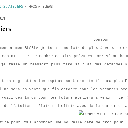
PS / ATELIERS
>
INFOS ATELIERS
014
iers
Bonjour !!
mencer mon BLABLA je tenai une fois de plus à vous remer
r mon KIT #1 ! Le nombre de kits prévu est arrivé au bo
 je fasse un réassort plus tard si j'ai des demandes M
st en cogitation les papiers sont choisis il sera plus P
l ne sera en vente que fin octobre pour les vacances sc
 voici des Infos pour les futurs ateliers à venir :
Le 1
e de l'atelier : Plaisir d'offrir avec de la carterie ma
fite pour vous annoncer une nouvelle date de crop pour J