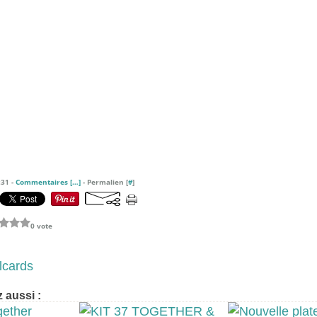
:31 -
Commentaires [
…
]
- Permalien [
#
]
0 vote
lcards
 aussi :