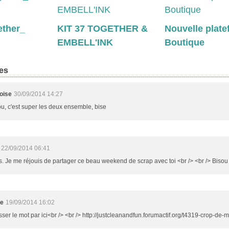
ether_
KIT 37 TOGETHER &
Nouvelle plat
EMBELL'INK
Boutique
es
oise
30/09/2014 14:27
, c'est super les deux ensemble, bise
22/09/2014 06:41
. Je me réjouis de partager ce beau weekend de scrap avec toi <br /> <br /> Bisou
se
19/09/2014 16:02
asser le mot par ici<br /> <br /> http://justcleanandfun.forumactif.org/t4319-crop-de