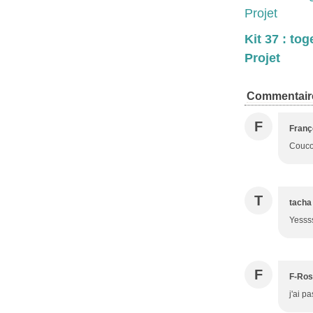
Kit 37 : tog
Projet
Commentair
F
Franç
Coucou
T
tacha
Yessss
F
F-Ro
j'ai p