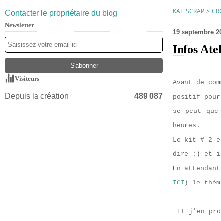
KALI'SCRAP
>
CRO
Contacter le propriétaire du blog
Newsletter
19 septembre 2
Infos Atel
Visiteurs
Avant de com
Depuis la création
489 087
positif pou
se peut que
heures.
Le kit # 2 e
dire :) et i
En attendant
ICI
) le thèm
Et j'en pro