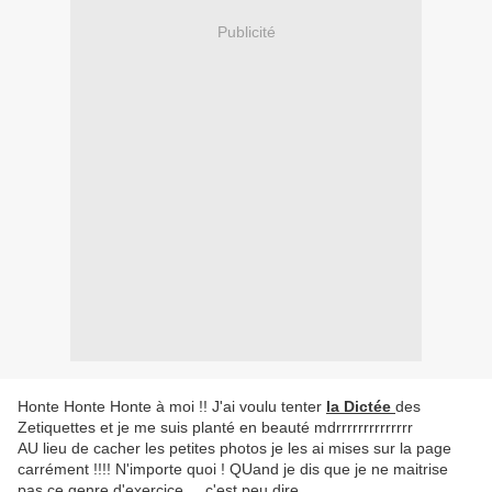
Publicité
Honte Honte Honte à moi !! J'ai voulu tenter
la Dictée
des
Zetiquettes et je me suis planté en beauté mdrrrrrrrrrrrrrr
AU lieu de cacher les petites photos je les ai mises sur la page
carrément !!!! N'importe quoi ! QUand je dis que je ne maitrise
pas ce genre d'exercice ... c'est peu dire ..