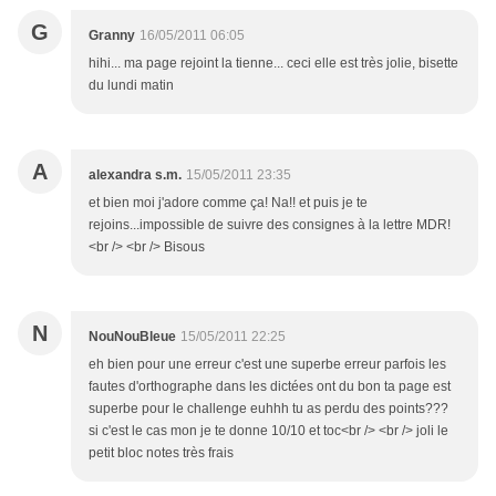
G
Granny
16/05/2011 06:05
hihi... ma page rejoint la tienne... ceci elle est très jolie, bisette
du lundi matin
A
alexandra s.m.
15/05/2011 23:35
et bien moi j'adore comme ça! Na!! et puis je te
rejoins...impossible de suivre des consignes à la lettre MDR!
<br /> <br /> Bisous
N
NouNouBleue
15/05/2011 22:25
eh bien pour une erreur c'est une superbe erreur parfois les
fautes d'orthographe dans les dictées ont du bon ta page est
superbe pour le challenge euhhh tu as perdu des points???
si c'est le cas mon je te donne 10/10 et toc<br /> <br /> joli le
petit bloc notes très frais